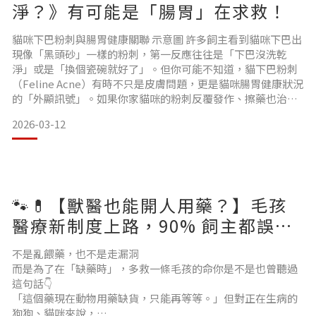
淨？》有可能是「腸胃」在求救！
貓咪下巴粉刺與腸胃健康關聯 示意圖 許多飼主看到貓咪下巴出
現像「黑頭砂」一樣的粉刺，第一反應往往是「下巴沒洗乾
淨」或是「換個瓷碗就好了」。但你可能不知道，貓下巴粉刺
（Feline Acne）有時不只是皮膚問題，更是貓咪腸胃健康狀況
的「外顯訊號」。如果你家貓咪的粉刺反覆發作、擦藥也治不
好，這篇文章將帶你從「內在調理」的角度，找出根本原
2026-03-12
因。 😱為什麼貓下巴粉刺跟「腸胃」有關傳統觀念認為貓粉刺
是因為油脂分泌旺盛或細菌感染，但臨床發現，腸胃負擔過重
會導致貓咪身體產生慢性發炎反應，進而影響皮脂腺的代謝。
🐾💊【獸醫也能開人用藥？】毛孩
醫療新制度上路，90% 飼主都誤會
了！
不是亂餵藥，也不是走漏洞
而是為了在「缺藥時」，多救一條毛孩的命你是不是也曾聽過
這句話👇
「這個藥現在動物用藥缺貨，只能再等等。」但對正在生病的
狗狗、貓咪來說，