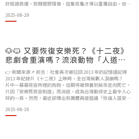
好經過救援，剪開塑膠環後，這隻斑龜才得以重獲自由。但牠
的案例，也再次提醒我們：人類隨手丟棄的垃圾，可能是動物
2025-08-29
一輩子的痛苦。 🌍 塑膠垃圾，動物的「慢性殺手」🥤 一個瓶
環：能讓烏龜畸形十年🛍 一個塑膠袋：海龜、海豚誤食後可能
窒息喪命🥫 一個罐頭環：可能卡住流浪狗貓的頭，導致餓
🐶🐱 又要恢復安樂死？《十二夜》
悲劇會重演嗎？流浪動物「人道安
樂死」爭議再起
👉 新聞來源📌 前言：社會再次被拉回 2013 年的記憶還記得
2013 年紀錄片《十二夜》上映時，全台灣無數人淚崩嗎？
片中一幕幕收容所裡的狗狗，從期待被領養到無奈走向死亡，
只因「安樂死收容制度」而消逝，成為台灣動保史上最令人心
碎的一頁。然而，最近卻傳出有團體再度倡議「恢復人道安樂
死」作為控制流浪動物數量的方法，引發強烈爭議。 💔 為什麼
2025-08-18
會再度討論「安樂死」？支持方認為：流浪動物過多，收容所
資源有限。長期收容造成動物壓力與痛苦，安樂死是一種「人
道選擇」。國際間也有以安樂死控制數量的案例。反對方