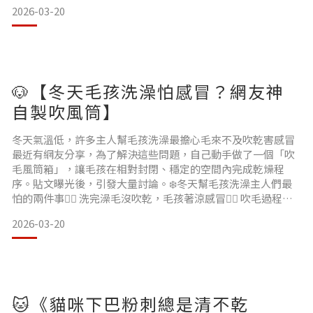
殺手，很多飼主看到毛孩圓滾滾就覺得療癒。但獸醫看到只會
2026-03-20
內心吶喊：「這不是可愛，是慢性發炎套餐。」過胖的毛孩可
能會出現：🚨 心臟負擔增加🚨 關節提早退化🚨 糖尿病🚨 活動
力下降最後變成：沙發跳不上去,樓梯不想走,散步像在演
🐶【冬天毛孩洗澡怕感冒？網友神
自製吹風筒】
冬天氣溫低，許多主人幫毛孩洗澡最擔心毛來不及吹乾害感冒
最近有網友分享，為了解決這些問題，自己動手做了一個「吹
毛風筒箱」，讓毛孩在相對封閉、穩定的空間內完成乾燥程
序。貼文曝光後，引發大量討論。❄️冬天幫毛孩洗澡主人們最
怕的兩件事👉🏻 洗完澡毛沒吹乾，毛孩著涼感冒👉🏻 吹毛過程壓
力大、滿天毛髮亂飛❄️冬天幫毛孩洗澡為什麼容易出問題？1️⃣
2026-03-20
體溫流失速度快犬貓正常體溫約 38–39°C。洗澡後若環境溫度
低、水分蒸發快，核心體溫下降速度會加快。特別是：短毛犬/
小型犬/幼犬／高齡犬/本身免疫力較弱的毛孩更
🐱《貓咪下巴粉刺總是清不乾