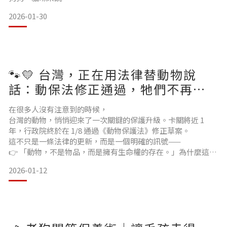
疾病不會等，痛苦也不會暫停。最近，台灣正在推動一項重要
2026-01-30
的毛孩醫療制度方向——
👉 在特定條件下，獸醫師可依法評估使用人用藥品，治療非經
濟動物（如狗、貓）。這件事一出，引發不少討論，
但網路上也出現很多錯誤解讀與危險迷思。今天這篇，一次幫
你說清楚。🔍 什麼是「獸醫可使用人用藥」的新制度？先講重
🐾💛 台灣，正在用法律替動物說
點版👇➡️ 不是飼主自己決定
➡️ 不是任何人
話：動保法修正通過，牠們不再只
是「物品」
在很多人沒有注意到的時候，
台灣的動物，悄悄迎來了一次關鍵的保護升級。卡關將近 1
年，行政院終於在 1/8 通過《動物保護法》修正草案。
這不只是一條法律的更新，而是一個明確的訊號——
👉 「動物，不是物品，而是擁有生命權的存在。」為什麼這次
《動物保護法》修法，特別重要？過去，許多對動物不友善的
2026-01-12
行為，
都遊走在「灰色地帶」裡——
沒人想負責、也很難真正被制止。這次修法，正是為了補上那
些「一直被忽略的漏洞」。🔍 動保法修正重點一次看懂✔ 棄養
不再有模糊空間未符合合法條件，就把寵物送進收容所，
將