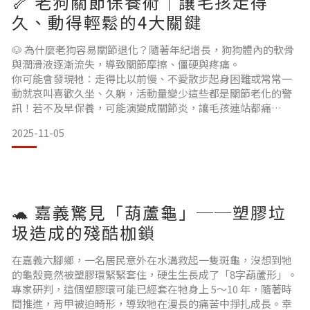
🦴 老狗關節保養術｜讓毛孩走得
久、動得輕鬆的4大關鍵
🐶 為什麼老狗容易關節退化？隨著年紀增長，狗狗體內的軟骨
與潤滑液逐漸流失，導致關節摩擦、僵硬與疼痛。
你可能會發現牠：走得比以前慢、不愛散步起身困難或常常一
動就哀叫喜歡久坐、久躺，活動量變少這些都是關節老化的警
訊！若不及早保養，可能演變成關節炎，讓毛孩連站都痛
苦。 💡 關節保養術 1：控制體重，減輕關節負擔你知道嗎？狗
2025-11-05
狗每多 1 公斤體重，關節承受的壓力就倍增！
👉 維持標準體態是保護關節的第一步。減少高熱量零食改成少
量多餐、低脂高蛋白飲食穩定散步與活動時間🐾 小提醒：肥胖
是關節退化的頭號元兇，
🐢 嘉義驚見「葫蘆龜」──塑膠垃
圾造成的殘酷枷鎖
在嘉義六腳鄉，一名居民意外在水溝救起一隻斑龜，沒想到牠
的龜殼竟然被塑膠環緊緊套住，硬生生長成了「8字葫蘆形」。
專家研判，這個塑膠環可能已經套在牠身上 5～10 年，隨著時
間推進，背甲被迫畸形，導致牠在漫長的痛苦中掙扎成長。幸