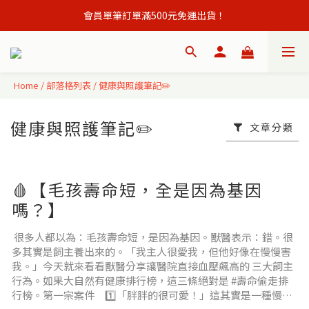
會員單筆訂單滿500元免運出貨！
會員單筆訂單滿500元免運出貨！
註冊會員立即贈購物金50元,現領現買 ！
會員單筆訂單滿500元免運出貨！
Home
/
部落格列表
/
健康與照護筆記✏️
健康與照護筆記✏️
文章分類
🩸【毛孩壽命短，全是因為基因
嗎？】
很多人都以為：毛孩壽命短，是因為基因。獸醫表示：錯。很
多其實是飼主養出來的。「我主人很愛我，但他好像在慢慢害
我。」今天就來看看獸醫分享讓醫院直接血壓飆高的 三大飼主
行為。如果大自然有健康排行榜，這三條絕對是 #壽命偷走排
行榜。第一宗案件 1️⃣「胖胖的很可愛！」這其實是一種慢性