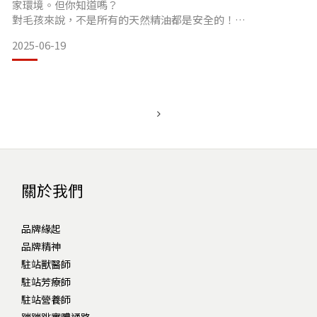
家環境。但你知道嗎？
對毛孩來說，不是所有的天然精油都是安全的！
有些人類常用的精油成分，對貓狗來說其實是「高毒性」，即
2025-06-19
使只是聞到或舔到微量都可能中毒送醫！⚠️ ❗毛孩不能碰的「高
風險精油」TOP 6：精油名稱危害說明茶樹精油（Tea Tree）
對貓狗都有毒，極少量就可能引發中毒反應，包括無力、流口
水、癱瘓等症狀。尤加利精油（Euc
關於我們
品牌緣起
品牌精神
駐站獸醫師
駐站芳療師
駐站營養師