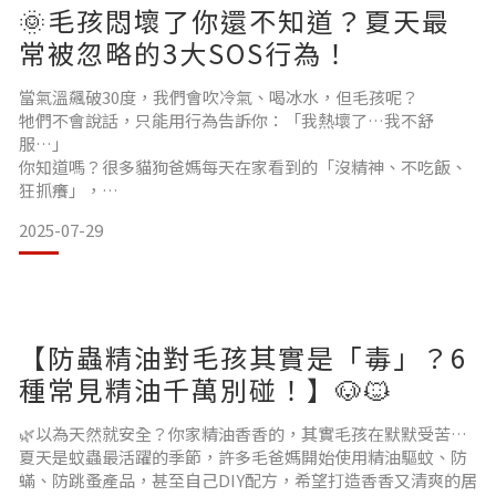
🌞毛孩悶壞了你還不知道？夏天最
常被忽略的3大SOS行為！
當氣溫飆破30度，我們會吹冷氣、喝冰水，但毛孩呢？
牠們不會說話，只能用行為告訴你：「我熱壞了…我不舒
服…」
你知道嗎？很多貓狗爸媽每天在家看到的「沒精神、不吃飯、
狂抓癢」，
其實都是毛孩正在發出的 夏季求救信號！別再誤會牠耍孤僻
2025-07-29
了，快看看這些你「可能忽略的症狀」，你家毛孩中幾項？ 🆘
毛孩夏天最常忍耐的 3 大症狀 ❗1. 食慾明顯下降、不想動夏天高
溫會讓毛孩消化系統變慢，加上空氣悶熱，會影響牠的進食慾
望。❗2. 明明水碗很乾淨卻不喝水貓狗有時因為水味不佳、位置
不對、甚至情緒緊張而減少飲水，加
【防蟲精油對毛孩其實是「毒」？6
種常見精油千萬別碰！】🐶🐱
🌿以為天然就安全？你家精油香香的，其實毛孩在默默受苦…
夏天是蚊蟲最活躍的季節，許多毛爸媽開始使用精油驅蚊、防
蟎、防跳蚤產品，甚至自己DIY配方，希望打造香香又清爽的居