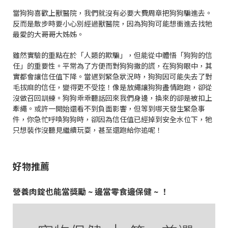
當狗狗喜歡上獸醫院，我們就沒有必要大費周章把狗狗騙進去。
反而是散步時要小心別經過獸醫院，因為狗狗可能想衝進去找牠
最愛的大哥哥大姊姊。
雖然實驗的重點在於「人類的欺騙」，但能從中體悟「狗狗的信
任」的重要性。平常為了方便而對狗狗撒的謊，在狗狗眼中，其
實都會讓信任值下降。當遇到緊急狀況時，狗狗因可能失去了對
毛拔麻的信任，變得更不受控！像是放繩讓狗狗盡情跑跑，卻從
沒做召回訓練。狗狗乖乖聽話回來我們身邊，換來的卻是被扣上
牽繩。或許一開始還看不到負面影響，但等到哪天發生緊急事
件，你急忙呼喚狗狗時，卻因為信任值已經掉到安全水位下，牠
只想裝作沒聽見繼續玩耍，甚至還跑給你追呢！
好物推薦
營養肉錠也能當獎勵 ~ 邊當零食邊保健 ~ ！