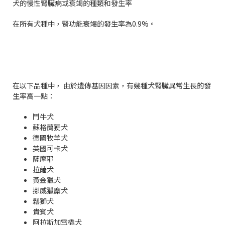
犬的慢性腎臟病或衰竭的種類和發生率
在所有犬種中，腎功能衰竭的發生率為0.9%。
在以下品種中， 由於遺傳基因因素，有幾種犬腎臟異常生長的發
生率高一點：
鬥牛犬
蘇格蘭㹴犬
德國牧羊犬
英國可卡犬
薩摩耶
拉薩犬
黃金獵犬
挪威獵麋犬
鬆獅犬
貴賓犬
阿拉斯加雪橇犬