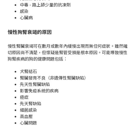
中毒 - 路上舔少量的抗凍劑
感染
心臟病
慢性狗腎衰竭的原因
慢性腎臟衰竭可在數月或數年內緩慢出現而無任何症狀。雖然確
切原因尚不清楚，但懷疑是腎管受損是根本原因。可能導致慢性
狗腎疾病的狗的健康問題包括：
犬腎結石
腎臟發育不良（非遺傳性腎臟缺陷）
先天性腎臟缺陷
影響免疫系統的疾病
癌症
先天腎缺陷
細菌感染
高血壓
心臟問題