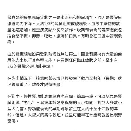
腎衰竭的最早臨床症狀之一是水消耗和排尿增加，原因是腎臟尿
濃縮能力下降。大約2/3的腎臟組織被破壞後，血液中廢物的數
量迅速增加，嚴重疾病顯然突然發作。晚期腎衰竭的臨床體徵包
括食慾不振，抑鬱，嘔吐，腹瀉和口臭。有時會在口腔中發現潰
瘍。
由於腎臟組織如果受到破壞就無法再生，因此腎臟擁有大量的備
用能力來執行其各種功能。在看到任何臨床症狀之前，至少有
2/3的腎臟必須功能失調。
在許多情況下，這意味著破壞已經發生了數月至數年（長期）狀
況很嚴重了，然後才變得明顯。
在狗中，慢性腎功能衰竭與衰老有關，簡單來說，可以認為是腎
臟組織“老化”。發病年齡通常與狗的大小有關。對於大多數小
型犬而言，腎功能衰竭的早期跡象發生在大約十至十四歲的年
齡。但是，大型犬的壽命較短，並且可能早在七歲時就會出現腎
衰竭。