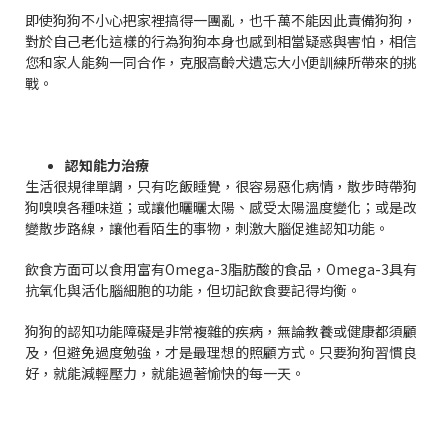
即使狗狗不小心把家裡搞得一團亂，也千萬不能因此責備狗狗，
對於自己老化這樣的行為狗狗本身也感到相當疑惑與害怕，相信
您和家人能夠一同合作，克服高齡犬遺忘大小便訓練所帶來的挑
戰。
認知能力治療
生活很規律單調，只有吃飯睡覺，很容易惡化病情，散步時帶狗
狗嗅嗅各種味道；或讓他曬曬太陽、感受太陽溫度變化；或是改
變散步路線，讓他看陌生的事物，刺激大腦促進認知功能。
飲食方面可以食用富有Omega-3脂肪酸的食品，Omega-3具有
抗氧化與活化腦細胞的功能，但切記飲食要記得均衡。
狗狗的認知功能障礙是非常複雜的疾病，無論教養或健康都須顧
及，但避免過度勉強，才是最理想的照顧方式。只要狗狗習慣良
好，就能減輕壓力，就能過著愉快的每一天。