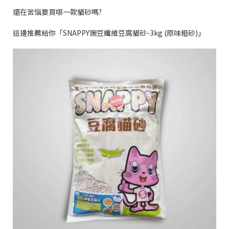
還在苦惱要買哪一款貓砂嗎?
這邊推薦給你「SNAPPY豌豆纖維豆腐貓砂-3kg (原味粗砂)」