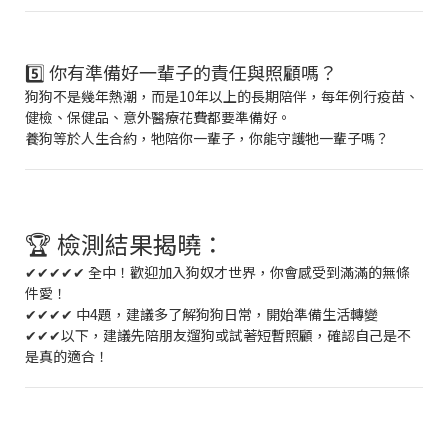
5️⃣ 你有準備好一輩子的責任與照顧嗎？
狗狗不是幾年熱潮，而是10年以上的長期陪伴，每年例行疫苗、
健檢、保健品、意外醫療花費都要準備好。
養狗等於人生合約，牠陪你一輩子，你能守護牠一輩子嗎？
🏆 檢測結果揭曉：
✔✔✔✔✔ 全中！歡迎加入狗奴才世界，你會感受到滿滿的無條
件愛！
✔✔✔✔ 中4題，建議多了解狗狗日常，開始準備生活轉變
✔✔✔以下，建議先陪朋友遛狗或試著短暫照顧，確認自己是不
是真的適合！