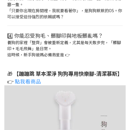
塞一隻。
「只要你出現在房間裡，我就要看著你」，是狗狗默默的OS。你
可以接受這份強烈的依賴感嗎？
4️⃣ 你能忍受狗毛、髒腳印與地板髒亂嗎？
養狗的家裡「整齊」會被重新定義，尤其是每天散步完，「髒腳
印 + 毛毛飛舞」是日常。
這時候，新手狗爸媽必備救星是 👉
🎁
【蹦蹦跳 草本潔淨 狗狗專用快樂腳-清潔慕斯】
👉
點我看商品