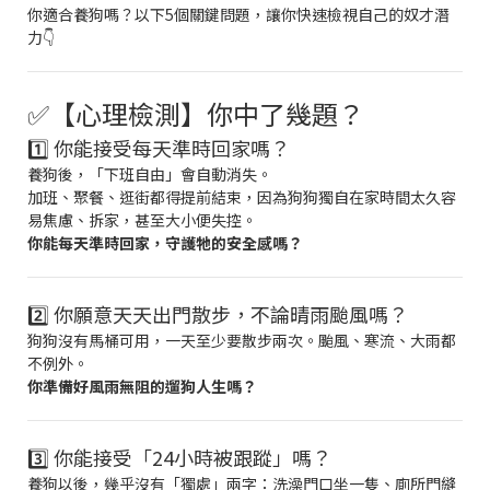
你適合養狗嗎？以下5個關鍵問題，讓你快速檢視自己的奴才潛
力👇
✅【心理檢測】你中了幾題？
1️⃣ 你能接受每天準時回家嗎？
養狗後，「下班自由」會自動消失。
加班、聚餐、逛街都得提前結束，因為狗狗獨自在家時間太久容
易焦慮、拆家，甚至大小便失控。
你能每天準時回家，守護牠的安全感嗎？
2️⃣ 你願意天天出門散步，不論晴雨颱風嗎？
狗狗沒有馬桶可用，一天至少要散步兩次。颱風、寒流、大雨都
不例外。
你準備好風雨無阻的遛狗人生嗎？
3️⃣ 你能接受「24小時被跟蹤」嗎？
養狗以後，幾乎沒有「獨處」兩字：洗澡門口坐一隻、廁所門縫