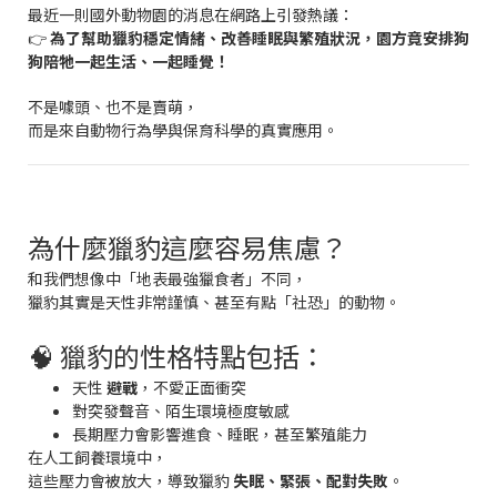
最近一則國外動物園的消息在網路上引發熱議：
👉
為了幫助獵豹穩定情緒、改善睡眠與繁殖狀況，園方竟安排狗
狗陪牠一起生活、一起睡覺！
不是噱頭、也不是賣萌，
而是來自動物行為學與保育科學的真實應用。
為什麼獵豹這麼容易焦慮？
和我們想像中「地表最強獵食者」不同，
獵豹其實是天性非常謹慎、甚至有點「社恐」的動物。
🧠 獵豹的性格特點包括：
天性
避戰
，不愛正面衝突
對突發聲音、陌生環境極度敏感
長期壓力會影響進食、睡眠，甚至繁殖能力
在人工飼養環境中，
這些壓力會被放大，導致獵豹
失眠、緊張、配對失敗
。