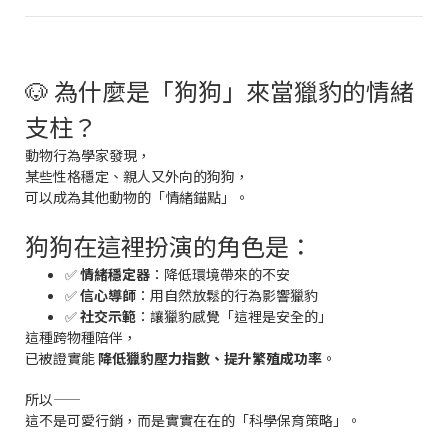
🐶 為什麼是「狗狗」來當獵豹的情緒
支柱？
動物行為學家發現，
某些性格穩定、親人又外向的狗狗，
可以成為其他動物的「情緒錨點」。
狗狗在這裡扮演的角色是：
✅
情緒穩定器
：降低環境帶來的不安
✅
信心導師
：用自然放鬆的行為影響獵豹
✅
社交示範
：讓獵豹感覺「這裡是安全的」
這種跨物種陪伴，
已被證實能
降低獵豹壓力指數、提升繁殖成功率
。
所以——
這不是可愛行銷，而是實實在在的「科學保育策略」。