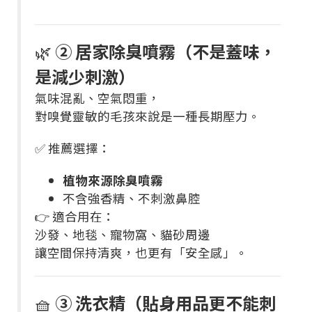
🌿
② 居家除臭噴霧（不是蓋味，
是減少刺激）
氣味混亂、空氣悶重，
對嗅覺靈敏的毛孩來說是一種長期壓力。
✅ 推薦選擇：
植物來源除臭噴霧
不含強香精、不刺激鼻腔
👉 適合用在：
沙發、地毯、寵物窩、貓砂周邊
讓空間保持清爽，也更有「安全感」。
🧺
③ 洗衣精（貼身用品更不能刺