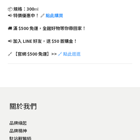
📦
規格：300
ml
📢
特價優惠中！
🔗
點此購買
🚚
滿 $500 免運，全館好物等你帶回家！
📢
加入 LINE 好友，送 $50 首購金！
🔗
【官網 $500 免運】>>
🔗 點此逛逛
關於我們
品牌緣起
品牌精神
駐站獸醫師