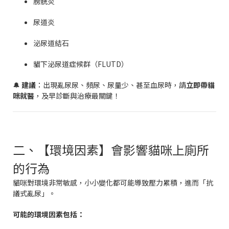
膀胱炎
尿道炎
泌尿道結石
貓下泌尿道症候群（FLUTD）
🔔
建議
：出現亂尿尿、頻尿、尿量少、甚至血尿時，請
立即帶貓
咪就醫
，及早診斷與治療最關鍵！
二、【環境因素】會影響貓咪上廁所
的行為
貓咪對環境非常敏感，小小變化都可能導致壓力累積，進而「抗
議式亂尿」。
可能的環境因素包括：