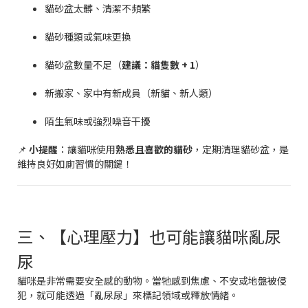
貓砂盆太髒、清潔不頻繁
貓砂種類或氣味更換
貓砂盆數量不足（
建議：貓隻數 + 1
）
新搬家、家中有新成員（新貓、新人類）
陌生氣味或強烈噪音干擾
📌
小提醒
：讓貓咪使用
熟悉且喜歡的貓砂
，定期清理貓砂盆，是
維持良好如廁習慣的關鍵！
三、【心理壓力】也可能讓貓咪亂尿
尿
貓咪是非常需要安全感的動物。當牠感到焦慮、不安或地盤被侵
犯，就可能透過「亂尿尿」來標記領域或釋放情緒。