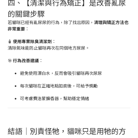
四、【清潔與行為矯正】是改善亂尿
的關鍵步驟
若貓咪已經有亂尿尿的行為，除了找出原因，
清理與矯正方法也
非常重要
：
🧴
使用專業除臭清潔劑
：
清除氣味能防止貓咪再次在同個地方尿尿。
🎯
行為改善建議
：
避免使用漂白水，反而會吸引貓咪再次尿尿
每次貓咪在正確地點如廁後，可給予獎勵
可考慮費洛蒙擴香器，幫助穩定情緒
結語｜別責怪牠，貓咪只是用牠的方