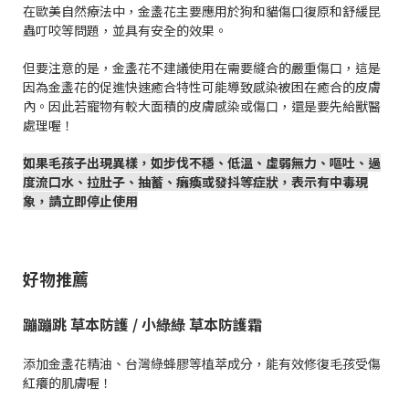
在歐美自然療法中，金盞花主要應用於狗和貓傷口復原和舒緩昆
蟲叮咬等問題，並具有安全的效果。
但要注意的是，金盞花不建議使用在需要縫合的嚴重傷口，這是
因為金盞花的促進快速癒合特性可能導致感染被困在癒合的皮膚
內。因此若寵物有較大面積的皮膚感染或傷口，還是要先給獸醫
處理喔！
如果毛孩子出現異樣，如步伐不穩、低溫、虛弱無力、嘔吐、過
度流口水、拉肚子、抽蓄、癱瘓或發抖等症狀，表示有中毒現
象，請立即停止使用
好物推薦
蹦蹦跳 草本防護 / 小綠綠 草本防護霜
添加金盞花精油、台灣綠蜂膠等植萃成分，能有效修復毛孩受傷
紅癢的肌膚喔！