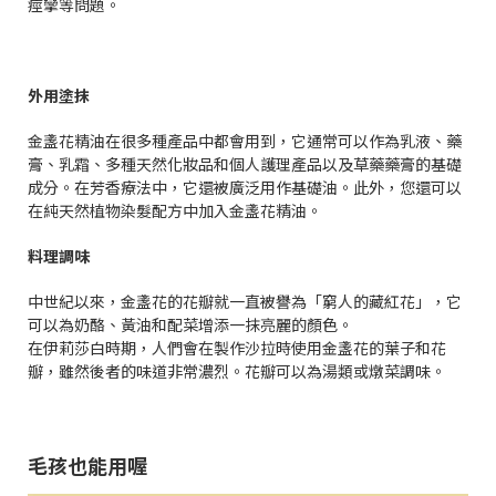
痙攣等問題。
外用塗抹
金盞花精油在很多種產品中都會用到，它通常可以作為乳液、藥
膏、乳霜、多種天然化妝品和個人護理產品以及草藥藥膏的基礎
成分。在芳香療法中，它還被廣泛用作基礎油。此外，您還可以
在純天然植物染髮配方中加入金盞花精油。
料理調味
中世紀以來，金盞花的花瓣就一直被譽為「窮人的藏紅花」，它
可以為奶酪、黃油和配菜增添一抹亮麗的顏色。
在伊莉莎白時期，人們會在製作沙拉時使用金盞花的葉子和花
瓣，雖然後者的味道非常濃烈。花瓣可以為湯類或燉菜調味。
毛孩也能用喔