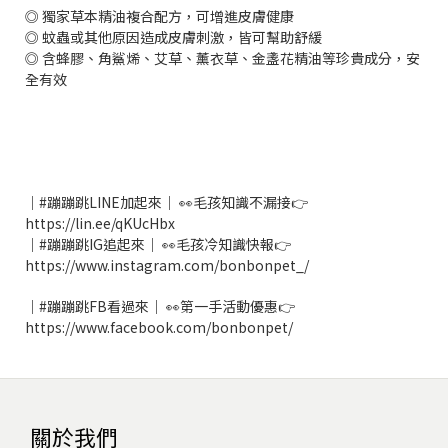
◎ 獨家草本精油複合配方，可增進皮膚健康
◎ 蚊蟲或其他原因造成皮膚刺激，皆可幫助舒緩
◎ 含蜂膠、角鯊烯、艾草、薰衣草、金盞花精油等珍貴成分，安
全有效
｜#蹦蹦跳LINE加起來｜ 👀毛孩知識不漏接👉
https://lin.ee/qKUcHbx
｜#蹦蹦跳IG追起來｜ 👀毛孩冷知識快報👉
https://www.instagram.com/bonbonpet_/
｜#蹦蹦跳FB看過來｜ 👀第一手活動優惠👉
https://www.facebook.com/bonbonpet/
關於我們