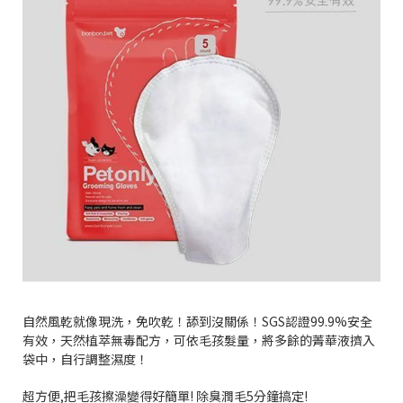
自然風乾就像現洗，免吹乾！舔到沒關係！SGS認證99.9%安全
有效，天然植萃無毒配方，可依毛孩髮量，將多餘的菁華液擠入
袋中，自行調整濕度！
超方便,把毛孩擦澡變得好簡單! 除臭潤毛5分鐘搞定!