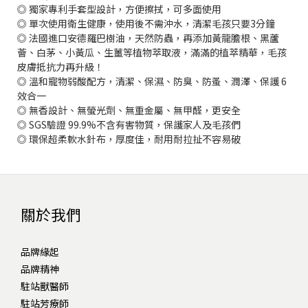
◎ 獨家專利手套型設計，方便擦拭，可多面使用
◎ 單次使用衛生健康，使用後不需沖水，清潔毛孩只要3分鐘
◎ 法國進口安德羅巴樹油，天然防蟲，再添加黃龍膽根、黑蘆
薈、白茅、小黃瓜、生薑等植物萃取液，滿滿的植萃精華，毛孩
皮膚抵抗力再升級！
◎ 溫和寵物弱酸配方，清潔、保濕、防臭、防蚤、潤澤、保護 6
效合一
◎ 無香設計、無螢光劑、無重金屬、無甲醛，更安全
◎ SGS驗證 99.9%不含有害物質，保護家人及毛孩們
◎ 環保超柔軟水針布，厚度佳，耐用耐拉扯不容易破
關於我們
品牌緣起
品牌精神
駐站獸醫師
駐站芳療師