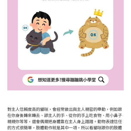
對主人信賴度高的貓咪，會經常做出與主人親密的舉動，例如跟
在你身後轉來轉去、舔主人的手、從你的手上吃食物、用小鼻子
親親你等等，還會偶爾把身體靠在主人身上蹭蹭。動物表達信任
的方式很簡單，肢體動作就是其中一項，所以看貓咪跟你的肢體