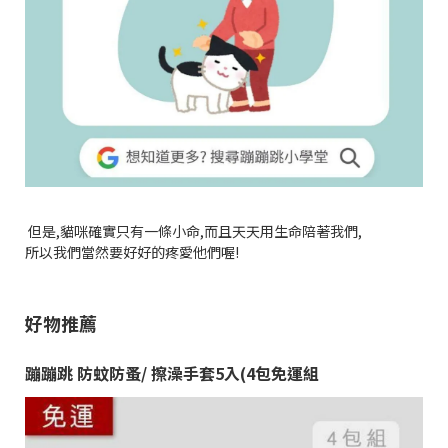
但是,貓咪確實只有一條小命,而且天天用生命陪著我們,
所以我們當然要好好的疼愛他們喔!
好物推薦
蹦蹦跳 防蚊防蚤/ 擦澡手套5入(4包免運組