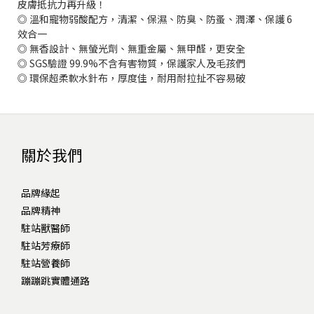
皮膚抵抗力再升級！
◎ 溫和寵物弱酸配方，清潔、保濕、防臭、防蚤、潤澤、保護 6
效合一
◎ 無香設計、無螢光劑、無重金屬、無甲醛，更安全
◎ SGS驗證 99.9%不含有害物質，保護家人及毛孩們
◎ 環保超柔軟水針布，厚度佳，耐用耐拉扯不容易破
關於我們
品牌緣起
品牌精神
駐站獸醫師
駐站芳療師
駐站營養師
蹦蹦跳實體通路