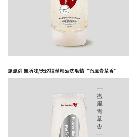
蹦蹦跳 無所味/天然植萃精油洗毛精“微風青草香”