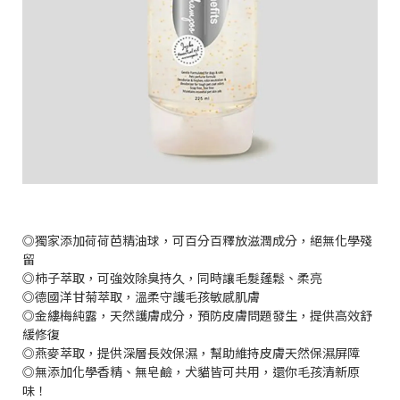
◎獨家添加荷荷芭精油球，可百分百釋放滋潤成分，絕無化學殘
留
◎柿子萃取，可強效除臭持久，同時讓毛髮蓬鬆、柔亮
◎德國洋甘菊萃取，溫柔守護毛孩敏感肌膚
◎金縷梅純露，天然護膚成分，預防皮膚問題發生，提供高效舒
緩修復
◎燕麥萃取，提供深層長效保濕，幫助維持皮膚天然保濕屏障
◎無添加化學香精、無皂鹼，犬貓皆可共用，還你毛孩清新原
味！