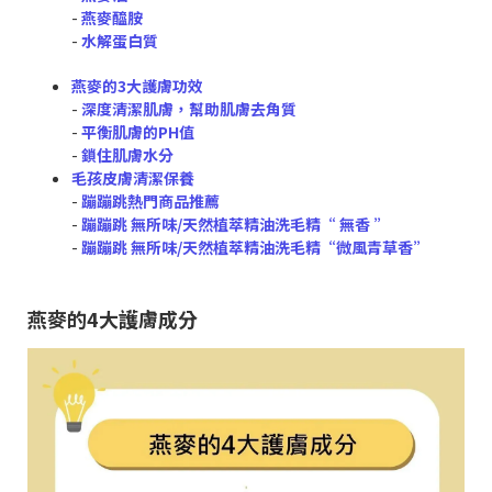
-
燕麥醯胺
-
水解蛋白質
燕麥的3大護膚功效
-
深度清潔肌膚，幫助肌膚去角質
-
平衡肌膚的PH值
-
鎖住肌膚水分
毛孩皮膚清潔保養
-
蹦蹦跳熱門商品推薦
-
蹦蹦跳 無所味/天然植萃精油洗毛精“ 無香 ”
-
蹦蹦跳 無所味/天然植萃精油洗毛精“微風青草香”
燕麥的4大護膚成分