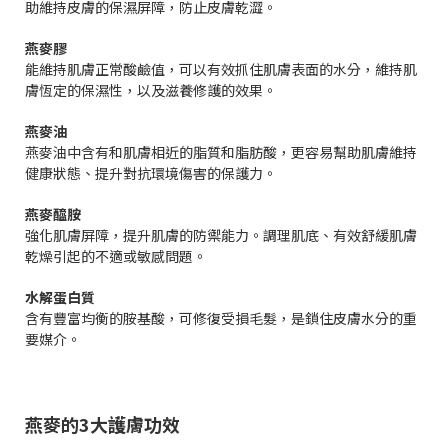
助維持皮膚的保濕屏障，防止皮膚乾澀。
燕麥膠
能維持肌膚正常酸鹼值，可以有效抓住肌膚表面的水分，維持肌
膚恆定的保濕性，以及滋養修護的效果。
燕麥油
燕麥油中含有和肌膚相近的脂質和脂肪酸，更容易幫助肌膚維持
健康狀態、提升對抗環境傷害的保護力。
燕麥醯胺
強化肌膚屏障，提升肌膚的防禦能力。調理肌底、有效舒緩肌膚
乾燥引起的不適或敏感問題。
水解蛋白質
含有豐富均衡的胺基酸，可修復受損毛髮，是鎖住皮膚水分的重
要媒介。
燕麥的3大護膚功效