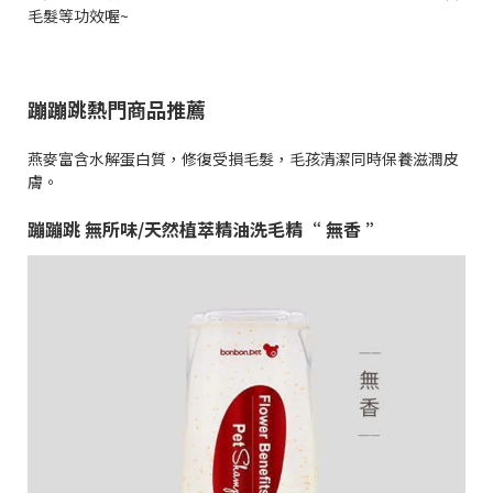
毛髮等功效喔~
蹦蹦跳熱門商品推薦
燕麥富含水解蛋白質，修復受損毛髮，毛孩清潔同時保養滋潤皮
膚。
蹦蹦跳 無所味/天然植萃精油洗毛精“ 無香 ”