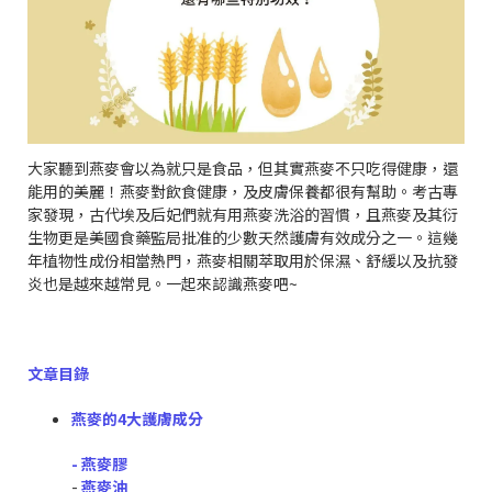
大家聽到燕麥會以為就只是食品，但其實燕麥不只吃得健康，還
能用的美麗！燕麥對飲食健康，及皮膚保養都很有幫助。考古專
家發現，古代埃及后妃們就有用燕麥洗浴的習慣，且燕麥及其衍
生物更是美國食藥監局批准的少數天然護膚有效成分之一。這幾
年植物性成份相當熱門，燕麥相關萃取用於保濕、舒緩以及抗發
炎也是越來越常見。一起來認識燕麥吧~
文章目錄
燕麥的4大護膚成分
- 燕麥膠
-
燕麥油