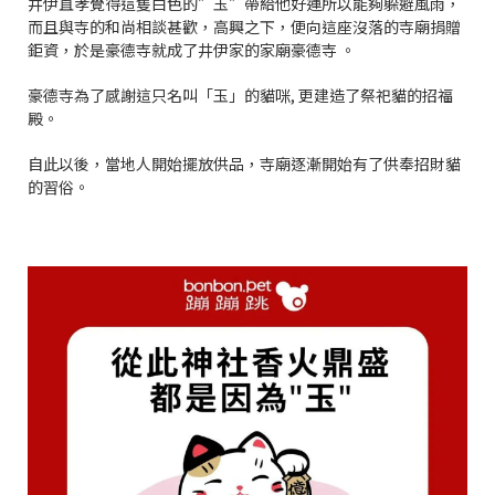
井伊直孝覺得這隻白色的”玉”帶給他好運所以能夠躲避風雨，
而且與寺的和尚相談甚歡，高興之下，便向這座沒落的寺廟捐贈
鉅資，於是豪德寺就成了井伊家的家廟豪德寺 。
豪德寺為了感謝這只名叫「玉」的貓咪, 更建造了祭祀貓的招福
殿。
自此以後，當地人開始擺放供品，寺廟逐漸開始有了供奉招財貓
的習俗。