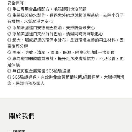
安全保障
◎ 手口專用食品級配方，毛孩舔到也沒問題
◎ 生醫級超純水製作，透過紫外線燈與超濾膜系統，去除小分子
有機物，水質潔淨更安心
◎ 添加法國進口安德羅巴樹油，天然防蚤最安心
◎ 添加美國進口天然荷荷巴油，清潔同時潤澤最貼心
◎ 超大、觸感舒適的環保水針布，是對環境友善的再生材料，丟
棄後可分解
◎ 防蚤、防蚊、清潔 、潤澤、保濕、除臭6大功能一次到位
◎ 專為寵物弱酸體質設計，提升毛孩皮膚抵抗力，不只保養，更
是保護
◎ 無任何重金屬殘留 SGS檢驗通過
◎ SGS驗證通過，有效避免金黃葡萄球菌,綠膿桿菌，大腸桿菌污
染，保護毛孩及家人
關於我們
品牌緣起