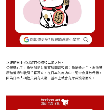
正統的日本招財貓有公貓和母貓之分。
公貓舉右手，象徵著招財進寶和開運致福；母貓舉左手，象徵著
廣結善緣和吸引千客萬來。在日本的商店中，通常會擺放母貓，
因為日本人相信只要有人潮，基本上就會有財氣滾滾而來。