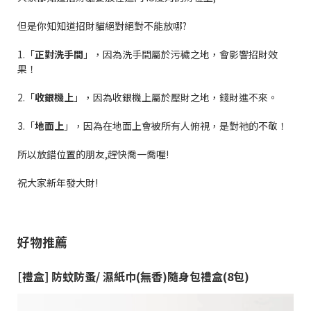
但是你知知道招財貓絕對絕對不能放哪?
1.「
正對洗手間
」，因為洗手間屬於污穢之地，會影響招財效
果！
2.「
收銀機上
」，因為收銀機上屬於壓財之地，錢財進不來。
3.「
地面上
」，因為在地面上會被所有人俯視，是對祂的不敬！
所以放錯位置的朋友,趕快喬一喬喔!
祝大家新年發大財!
好物推薦
[禮盒] 防蚊防蚤/ 濕紙巾(無香)隨身包禮盒(8包)