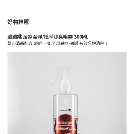
好物推薦
蹦蹦跳 居家潔淨/植萃除臭噴霧 300ML
綠茶清新配方,輕輕一噴,全部異味~都能有效分解消除！