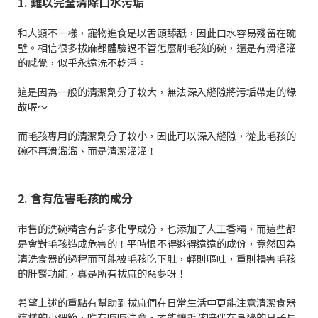
1. 難以完全清除口水污垢
和人類不一樣，寵物進食是以舌頭舔舐，因此口水容易殘留在碗
壁。相信很多拔麻都體驗過不管怎麼刷毛孩的碗，還是有滑溜溜
的感覺，似乎永遠洗不乾淨。
這是因為一般的清潔劑分子較大，無法深入縫隙將污垢帶走的緣
故喔～
而毛孩專用的清潔劑分子較小，因此可以深入縫隙，從此毛孩的
碗不再滑溜溜、而是清潔溜溜！
2. 含有危害毛孩的成分
市售的洗碗精含有許多化學成分，也添加了人工香精，而這些都
是會對毛孩造成危害的！平時恨不得避得遠遠的成份，竟然因為
清洗食器的過程而可能被毛孩吃下肚，輕則嘔吐，重則損害毛孩
的肝腎功能，真是所有拔麻的惡夢呀！
希望上述的重點有幫助到拔麻們在日常生活中更能注意清潔食器
這樣的小細節，唯有時時注意，才能讓毛孩陪伴在身邊的日子長