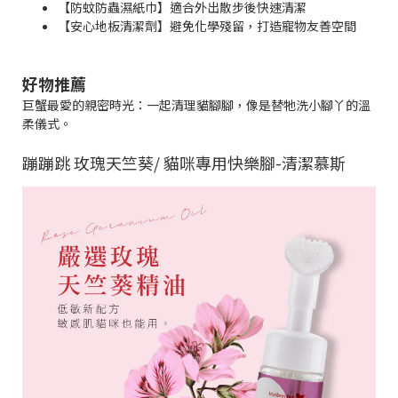
【防蚊防蟲濕紙巾】適合外出散步後快速清潔
【安心地板清潔劑】避免化學殘留，打造寵物友善空間
好物推薦
巨蟹最愛的親密時光：一起清理貓腳腳，像是替牠洗小腳丫的溫
柔儀式。
蹦蹦跳 玫瑰天竺葵/ 貓咪專用快樂腳-清潔慕斯