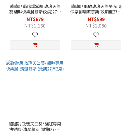
蹦蹦跳 貓咪護掌組 玫瑰天竺
蹦蹦跳 低敏玫瑰天竺葵 貓咪
葵 貓咪快樂腳慕斯(效期27年
快樂腳清潔慕斯(效期至27年
2月)+好棒棒護掌按摩棒
2月)+擦澡手套2包組
NT$679
NT$599
NT$1,160
NT$1,080
蹦蹦跳 玫瑰天竺葵/ 貓咪專用
快樂腳-清潔慕斯 (效期27年2