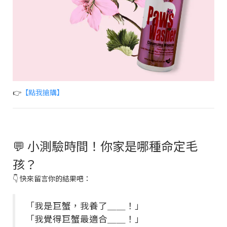
👉
【點我搶購】
💬 小測驗時間！你家是哪種命定毛
孩？
👇 快來留言你的結果吧：
「我是巨蟹，我養了＿＿！」
「我覺得巨蟹最適合＿＿！」