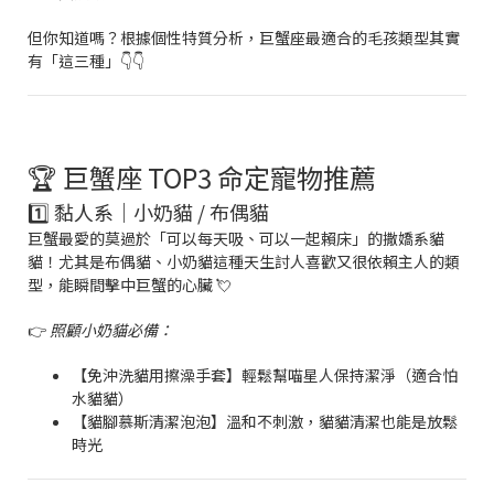
但你知道嗎？根據個性特質分析，巨蟹座最適合的毛孩類型其實
有「這三種」👇👇
🏆 巨蟹座 TOP3 命定寵物推薦
1️⃣ 黏人系｜小奶貓 / 布偶貓
巨蟹最愛的莫過於「可以每天吸、可以一起賴床」的撒嬌系貓
貓！尤其是布偶貓、小奶貓這種天生討人喜歡又很依賴主人的類
型，能瞬間擊中巨蟹的心臟 💘
👉
照顧小奶貓必備：
【免沖洗貓用擦澡手套】輕鬆幫喵星人保持潔淨（適合怕
水貓貓）
【貓腳慕斯清潔泡泡】溫和不刺激，貓貓清潔也能是放鬆
時光