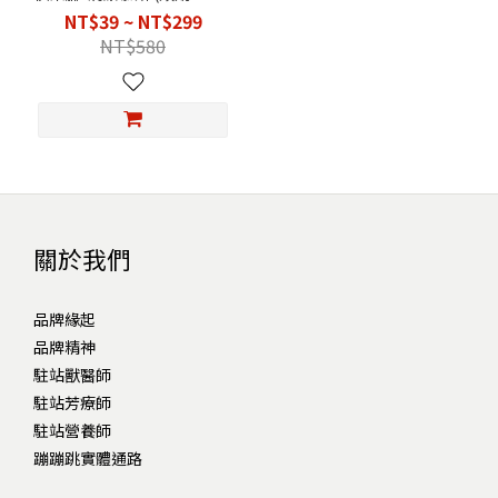
月)
NT$39 ~ NT$299
NT$580
關於我們
品牌緣起
品牌精神
駐站獸醫師
駐站芳療師
駐站營養師
蹦蹦跳實體通路