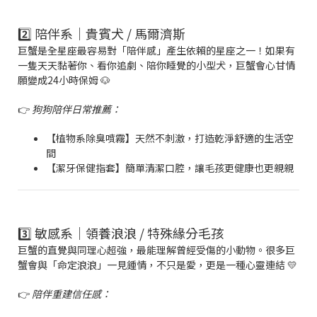
2️⃣ 陪伴系｜貴賓犬 / 馬爾濟斯
巨蟹是全星座最容易對「陪伴感」產生依賴的星座之一！如果有
一隻天天黏著你、看你追劇、陪你睡覺的小型犬，巨蟹會心甘情
願變成24小時保姆 🐶
👉
狗狗陪伴日常推薦：
【植物系除臭噴霧】天然不刺激，打造乾淨舒適的生活空
間
【潔牙保健指套】簡單清潔口腔，讓毛孩更健康也更親親
3️⃣ 敏感系｜領養浪浪 / 特殊緣分毛孩
巨蟹的直覺與同理心超強，最能理解曾經受傷的小動物。很多巨
蟹會與「命定浪浪」一見鍾情，不只是愛，更是一種心靈連結 💛
👉
陪伴重建信任感：