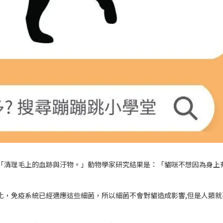
「清理毛上的血跡與汙物。」動物學家研究結果是：「貓咪不想因為身上
化，免疫系統已經適應這些細菌，所以細菌不會對貓造成影響,但是人類就