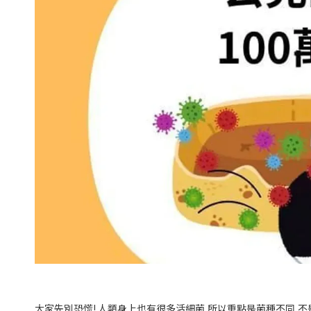
大家先別恐慌! 人類身上也有很多活細菌,所以重點是菌種不同,不