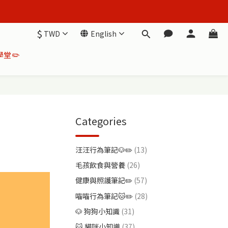
$
TWD
English
堂✏️
Categories
汪汪行為筆記🐶✏️
(13)
毛孩飲食與營養
(26)
健康與照護筆記✏️
(57)
喵喵行為筆記🐱✏️
(28)
🐶 狗狗小知識
(31)
🐱 貓咪小知識
(37)