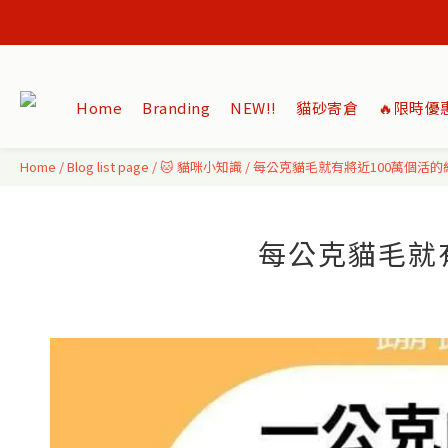
Home
Branding
NEW‼️
貓砂寄倉
🔥限時優
Home
/
Blog list page
/
🐱 貓咪小知識
/
每公克貓毛就有將近100萬個活的細
每公克貓毛就有