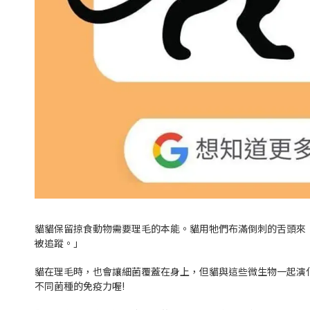
貓貓保留掠食動物需要理毛的本能。貓用牠們布滿倒刺的舌頭來
被追蹤。」
貓在理毛時，也會讓細菌覆蓋在身上，但貓與這些微生物一起演
不同菌種的免疫力喔!