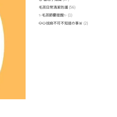
毛孩日常清潔防護
(56)
✨毛孩節慶提醒✨
(1)
🐶🐱拔麻不可不知道の事🚨
(2)