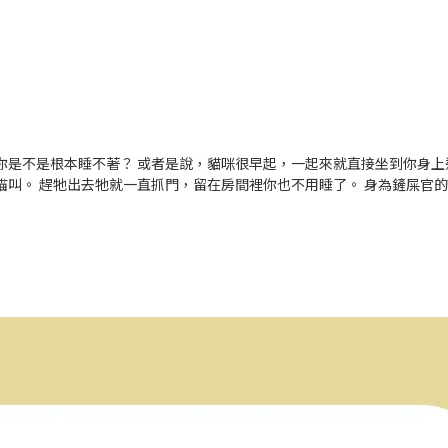
你是不是根本睡不著？ 或者是說，貓咪很早起，一起來就直接坐到你身上
叫。 趕牠出去牠就一直抓門，留在房間裡你也不用睡了。 身為鏟屎官