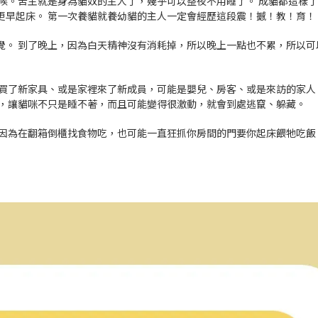
候。苦主就是身為貓奴的主人了，幾乎可以整夜不用睡了。 成貓都這樣
更早起床。 第一次養貓就養幼貓的主人一定會經歷這段震！撼！教！育！
覺。 到了晚上，因為白天精神沒有消耗掉，所以晚上一點也不累，所以可
、買了新家具、或是家裡來了新成員，可能是嬰兒、房客、或是來訪的家人
音，讓貓咪不只是睡不著，而且可能變得很激動，就會到處逃竄、躲藏。
是因為在翻箱倒櫃找食物吃，也可能一直狂抓你房間的門要你起床餵牠吃飯