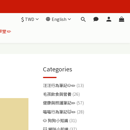
$
TWD
English
堂✏️
Categories
汪汪行為筆記🐶✏️
(13)
毛孩飲食與營養
(26)
健康與照護筆記✏️
(57)
喵喵行為筆記🐱✏️
(28)
🐶 狗狗小知識
(31)
🐱 貓咪小知識
(37)