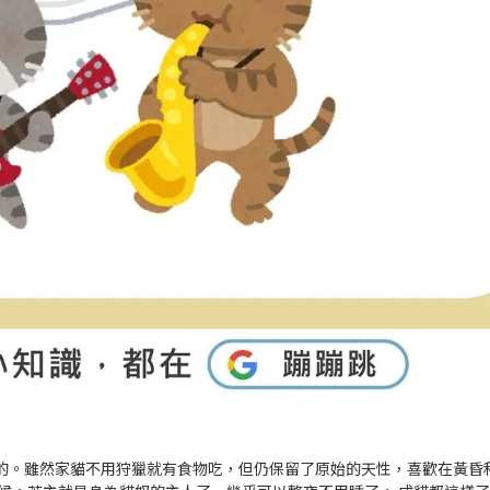
的。雖然家貓不用狩獵就有食物吃，但仍保留了原始的天性，喜歡在黃昏