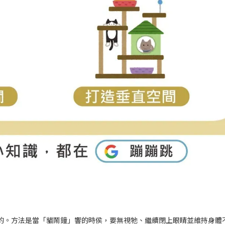
的。方法是當「貓鬧鐘」響的時侯，要無視牠、繼續閉上眼睛並維持身體