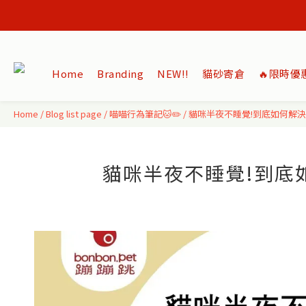
Home
Branding
NEW‼️
貓砂寄倉
🔥限時優
Home
/
Blog list page
/
喵喵行為筆記🐱✏️
/
貓咪半夜不睡覺!到底如何解決
貓咪半夜不睡覺!到底