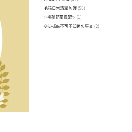
毛孩日常清潔防護
(56)
✨毛孩節慶提醒✨
(1)
🐶🐱拔麻不可不知道の事🚨
(2)