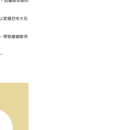
了，幼貓跟年輕的
以更瘋狂地大玩
，導致貓貓變得
。