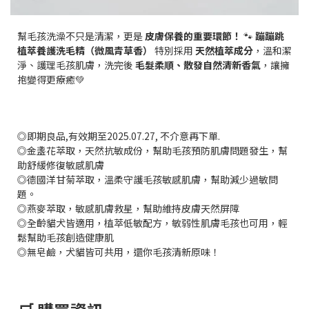
幫毛孩洗澡不只是清潔，更是
皮膚保養的重要環節！
🐾
蹦蹦跳
植萃養護洗毛精（微風青草香）
特別採用
天然植萃成分
，溫和潔
淨、護理毛孩肌膚，洗完後
毛髮柔順、散發自然清新香氣
，讓擁
抱變得更療癒💚
◎即期良品,有效期至2025.07.27, 不介意再下單.
◎金盞花萃取，天然抗敏成份，幫助毛孩預防肌膚問題發生，幫
助舒緩修復敏感肌膚
◎德國洋甘菊萃取，溫柔守護毛孩敏感肌膚，幫助減少過敏問
題。
◎燕麥萃取，敏感肌膚救星，幫助維持皮膚天然屏障
◎全齡貓犬皆適用，植萃低敏配方，敏弱性肌膚毛孩也可用，輕
鬆幫助毛孩創造健康肌
◎無皂鹼，犬貓皆可共用，還你毛孩清新原味！