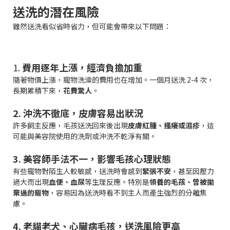
送洗的潛在風險
雖然送洗看似省時省力，但可能會帶來以下問題：
1.
費用逐年上漲，經濟負擔加重
隨著物價上漲，寵物洗澡的費用也在增加。一個月送洗 2-4 次，
長期累積下來，
花費驚人
。
2. 沖洗不徹底，皮膚容易出狀況
許多飼主反應，毛孩送洗回來後出現
皮膚紅腫、搔癢或濕疹
，這
可能與美容院使用的洗劑或沖洗不乾淨有關。
3. 美容師手法不一，影響毛孩心理狀態
有些寵物對陌生人較敏感，送洗時會感到
緊張不安
，甚至因壓力
過大而出現
血便、血尿
等生理反應。特別是
領養的毛孩、曾被拋
棄過的寵物
，容易因為送洗時看不到主人而產生強烈的分離焦
慮。
4. 老貓老犬、心臟病毛孩，送洗風險更高