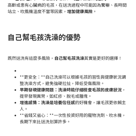
高齡或患有心臟病的毛孩，在送洗過程中可能因為驚嚇、長時間
站立、吹風機溫度不當等因素，
增加健康風險
。
自己幫毛孩洗澡的優勢
既然送洗有這麼多風險，
自己幫毛孩洗澡
其實是更好的選擇！
**更安全：**自己洗澡可以根據毛孩的習性與健康狀況調
整洗澡方式，避免強硬拉扯，降低受傷風險。
早期發現健康問題：洗澡時能仔細檢查毛孩的皮膚狀況
，
提早發現異常，如紅疹、脫毛或腫塊。
增進感情：洗澡是培養信任感
的好機會，讓毛孩更依賴主
人。
**省錢又省心：**一次性投資好用的寵物洗劑、吹水機，
長期下來比送洗划算許多。