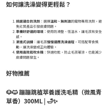
如何讓洗澡變得更輕鬆？
挑選適合的洗劑
：選擇
溫和、無刺激
的寵物專用洗劑，避
免劣質產品引發皮膚問題。
準備好舒適的環境
：使用防滑墊、恆溫水，讓毛孩有安全
感。
漸進式訓練
：讓毛孩
慢慢適應洗澡過程
，可搭配零食獎
勵，讓洗澡變成正向體驗。
使用高效能吹水機
：快速吹乾，防止毛孩著涼，也能減少
皮膚問題發生。
好物推薦
🐶🐱 蹦蹦跳植萃養護洗毛精（微風青
草香）300ML | 🛁✨