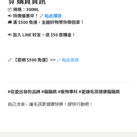
🛒 購買資訊
📦
規格：300ML
📢
特價優惠中！
🔗
點此購買
🚚
滿 $500 免運，全館好物等你帶回家！
📢
加入 LINE 好友，送 $50 首購金！
🔗
【官網 $500 免運】>>
🔗 點此逛逛
#從愛出發的品牌 #蹦蹦跳 #寵物專科 #愛讓毛孩健康蹦蹦跳
自己洗澡，讓毛孩更健康快樂！趕快行動吧！