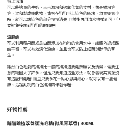
毛上污漬
可以將適量的牛奶、玉米澱粉和過氧化氫的食材，像是麵粉等
等，混和製成糊狀物，塗抹在狗狗毛上染色的區塊，放置幾個小
時，就可以讓染色的部分慢慢消失了!然後再用清水擦拭即可。但
要避免接觸到狗狗的眼睛喔!
淚腺痕
可以利用蘋果醋或是白醋添加在狗狗的食用水中，讓體內達成酸
鹼平衡，可以有效淡化淚痕，並且也可以防止細菌與酵母的孳
生。
雖然白色毛髮的狗狗比一般的狗狗還要難照顧以及清潔，需要注
意的範圍大了許多，但是只要知道這些方法，就會發現其實並沒
有這麼困難喔! 而且只要多花一點心思與細心，就可以有一隻健
康、活蹦亂跳的白色狗狗陪伴著你喔~
好物推薦
蹦蹦跳植萃養護洗毛精(微風青草香) 300ML