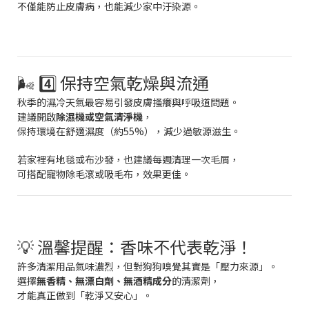
不僅能防止皮膚病，也能減少家中汙染源。
🌬️ 4️⃣ 保持空氣乾燥與流通
秋季的濕冷天氣最容易引發皮膚搔癢與呼吸道問題。
建議開啟
除濕機或空氣清淨機
，
保持環境在舒適濕度（約55%），減少過敏源滋生。
若家裡有地毯或布沙發，也建議每週清理一次毛屑，
可搭配寵物除毛滾或吸毛布，效果更佳。
💡 溫馨提醒：香味不代表乾淨！
許多清潔用品氣味濃烈，但對狗狗嗅覺其實是「壓力來源」。
選擇
無香精、無漂白劑、無酒精成分
的清潔劑，
才能真正做到「乾淨又安心」。