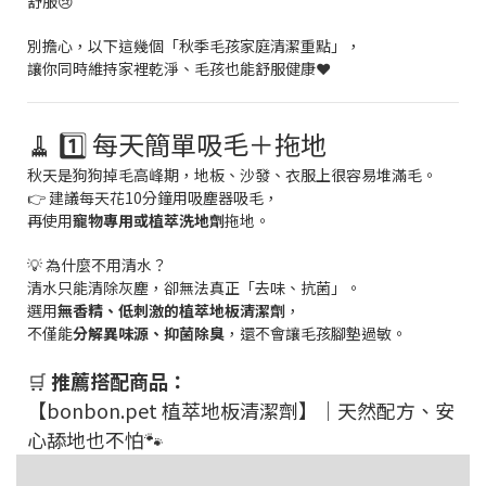
舒服😢
別擔心，以下這幾個「秋季毛孩家庭清潔重點」，
讓你同時維持家裡乾淨、毛孩也能舒服健康❤️
🧹 1️⃣ 每天簡單吸毛＋拖地
秋天是狗狗掉毛高峰期，地板、沙發、衣服上很容易堆滿毛。
👉 建議每天花10分鐘用吸塵器吸毛，
再使用
寵物專用或植萃洗地劑
拖地。
💡 為什麼不用清水？
清水只能清除灰塵，卻無法真正「去味、抗菌」。
選用
無香精、低刺激的植萃地板清潔劑
，
不僅能
分解異味源、抑菌除臭
，還不會讓毛孩腳墊過敏。
🛒
推薦搭配商品：
【bonbon.pet 植萃地板清潔劑】｜天然配方、安
心舔地也不怕🐾