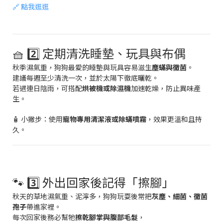
🔗
點我逛逛
🧺 2️⃣ 定期清洗睡墊、玩具與布偶
秋季濕氣重，狗狗最愛的睡墊與玩具容易滋生
塵蟎與黴菌
。
建議每週至少清洗一次，並於太陽下徹底曬乾。
若遇連日陰雨，可搭配
烘被機或除濕機
加速乾燥，防止異味產
生。
🧴 小撇步：使用
寵物專用清潔液或除蟎噴霧
，效果更溫和且持
久。
🐾 3️⃣ 外出回家後記得「擦腳」
秋天的草地濕氣重、泥濘多，狗狗玩耍後常把
灰塵、細菌、黴菌
孢子
帶進家裡。
每次回家後務必幫牠
擦乾腳掌與腹部毛髮
，