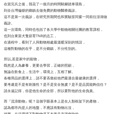
在當完兵之後，我花了一個月的時間騎腳踏車環島，
到全台灣偏僻的鄉鎮去做免費的動物醫療義診。
這不是第一次義診，在研究所期間也和實驗室同窗一同前往澎湖做
義診。
這一次環島，同時也包括了各大學中動物相關社團的教育課程，
也到台東當犬隻節育TNR的志工，
在過程中，看到了人與動物相處最溫暖深刻的情誼，
這種對動物的在乎，是不分鄉鎮，不分性別的。
所以,若是家中的寵物，
既然是人為豢養，更要去學習，正確的照顧，
無論在飲食上，生活中，環境上，互相了解。
各種用品的選擇上，請不要吝嗇給他們最適合最健康的選擇，
要考慮是不是有刺激性？是不是安全無虞？是不是品質能夠信任？
請永遠記得，你是他生命的全部，所以要對他的生命負責。
而『流浪動物』呢？這個字眼基本上是在人類框架下的產物，
認為都市內是人的地盤，不應該有動物出沒，
確實，在這環境下對動物是不友善且充滿危險的。