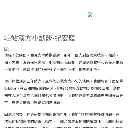
駐站漢方小獸醫-
紀宏庭
與貓咪的緣份，要從大學時期說起，那年一個人到西雅圖唸書、租房，一
個大男生，沒有任何家當，朋友擔心我寂寞，建議到寵物中心認養人生第
一隻貓咪，就這樣我的身邊多了一個毛小孩，牠叫做小熊。
與小熊生活的三年時光，至今仍是我念念不忘的快樂，也體會到什麼是牽
掛!那時，在西雅圖畢業的前夕，迫於台灣修改動物防疫檢疫法規，動物
需在入境台灣前六個月開始預防注射，而我的簽證無法繼續在美國停留等
待，無奈只能將小熊送給朋友照顧。
回到台灣後，也許是對小熊的寄情作用，我對於牠們總想多點照顧。在一
次協助動物醫院的認養活動中，了解台灣流浪動物的嚴重性，我開始協助