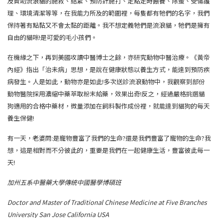
及贊助流浪貓的施救、結紮、預防針施打、定點定時餵養、除蚤、受傷護
理、環境清潔等等，在我能力所及的範圍裡，每隻都有牠們的名字，我們
保持著有點黏又不會太黏的距離。我不想定義牠們是流浪貓，牠們是擁有
自由的貓咪!是可愛的毛小孩們。
在機緣之下，再到美國攻讀中醫博士之餘，亦研究動物中醫治療。《黃帝
內經》指出「治未病」思想，是說在健康狀態以養生方式，能達到預防疾
病發生。人是如此，動物亦是如此!多次送診流浪動物中，我觀察到部份
動物醫院採用濃縮中藥萃取粉末給藥，效果出奇!反之，經過嚴格挑選貓
狗適用的合格中藥材，微量添加在飼料製作成份裡，就能達到貓狗的每天
養生保健!
有一天，老婆問:是寵物豐富了我們的生命?還是我們豐富了寵物的生命?我
想，這是相對而不分彼此的，重要是我們在一起健康生活，豐富彼此每一
天!
加州五系中醫藥大學傳統中國醫學博碩班
Doctor and Master of Traditional Chinese Medicine at Five Branches
University San Jose California USA