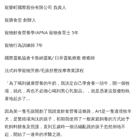
寵樂町國際股份有限公司 負責人
寵膳食堂 創辦人
寵物鮮食營養學/APNA 寵物食育士 5年
寵物行為訓練師 7年
國際靈氣協會卡魯納靈氣/ 臼井靈氣療癒 療癒師
法式科學寵物芳療/毛孩舒壓按摩專業課程
「為了喝到健康營養的牛奶，我決定自己學會養一頭牛，開一個牧
場，就此，再也不必擔心喝到黑心乳製品」，就是憑著這股傻勁執
著地起步了...
因為第一隻毛孩開創了我踏進鮮食營養這條路，Art是一隻邊境牧羊
犬，是繁殖場淘汰的孩子，初期我使用了一般家庭飼養的方式給予
乾飼料餵食及照護，直到五歲時一個活繃亂跳的孩子忽然倒地不
起，開始了一連串的求醫之路。