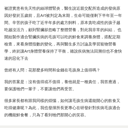
被證實患有先天性的絲球體腎炎，醫生說近親交配所造成的發病原
因好發於五歲前，且Art被判定為末期，生命可能僅剩下半年至一年
間。辛苦的孩子吃了近半年多的處方飼料，原本貪吃成性的孩子越
吃越沒活力，顧到腎臟卻忽略了整體營養，對此我非常的糾結， 也
開始製作適合腎臟疾病的毛孩可以吃的鮮食來調養身體，搭配定期
檢查，來看身體指數的變化，再與醫生多方討論及學習寵物營養
學，終於讓Art身體營養保持了平衡，雖說疾病無法回溯但也不會快
速的惡化下去
曾經有人問：花那麼多時間和金錢在毛孩身上值得嗎？
我的答案是：沒有值得或不值得，養他就是一種責任，我答應過，
要保護牠們一輩子，不要讓他們再受苦。
很多家長都有跟我同樣的煩惱，如何讓毛孩生病還能開心的飲食又
吃得健康呢？為此，我也發揮所長更專心在研發針對疾病毛孩適合
的機能鮮食餐，只為了看到牠們那開心的笑容。