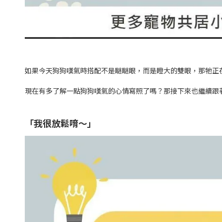
如果今天狗狗嘆氣時搭配不是瞇瞇眼，而是瞪大的雙眼，那牠正
現在有多了解一點狗狗嘆氣的心情寫照了嗎？那接下來也繼續跟
「我很放鬆唷～」