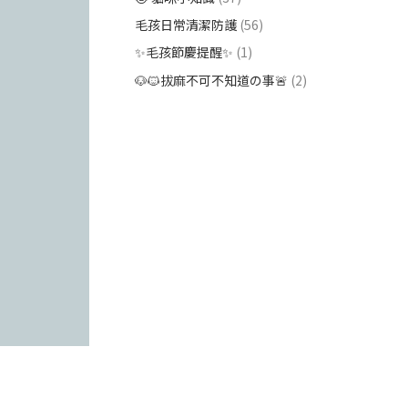
毛孩日常清潔防護
(56)
✨毛孩節慶提醒✨
(1)
🐶🐱拔麻不可不知道の事🚨
(2)