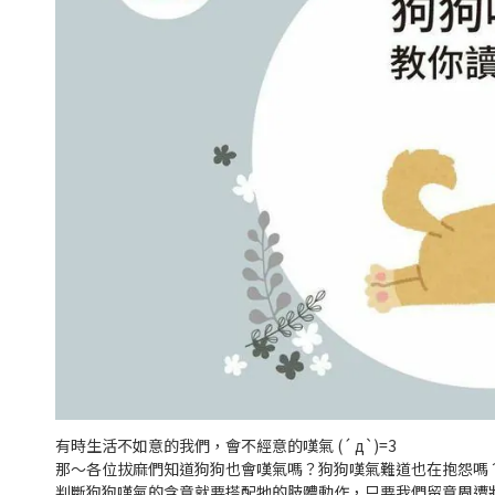
有時生活不如意的我們，會不經意的嘆氣 (´ д`)=3
那～各位拔麻們知道狗狗也會嘆氣嗎？狗狗嘆氣難道也在抱怨嗎
判斷狗狗嘆氣的含意就要搭配牠的肢體動作，只要我們留意周遭