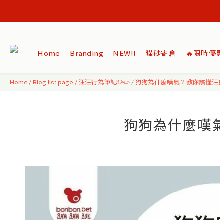
Home
Branding
NEW‼️
貓砂寄倉
🔥限時優
Home
/
Blog list page
/
汪汪行為筆記🐶✏️
/
狗狗為什麼嘆氣？教你讀懂汪
狗狗為什麼嘆