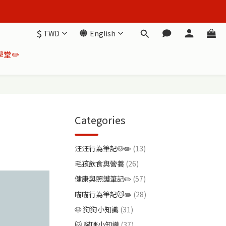
$
TWD
English
堂✏️
Categories
汪汪行為筆記🐶✏️
(13)
毛孩飲食與營養
(26)
健康與照護筆記✏️
(57)
喵喵行為筆記🐱✏️
(28)
🐶 狗狗小知識
(31)
🐱 貓咪小知識
(37)