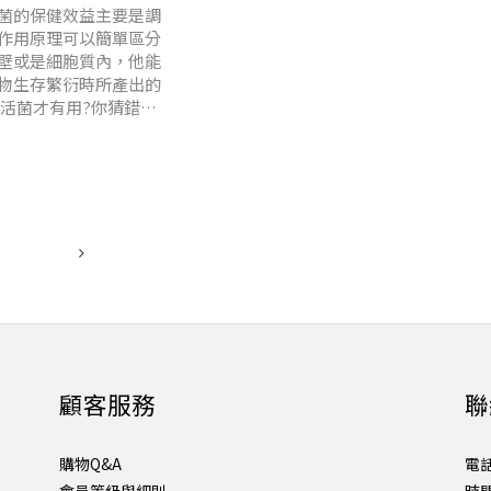
們的睡窩旁都準備一碗
菌的保健效益主要是調
作用原理可以簡單區分
壁或是細胞質內，他能
物生存繁衍時所產出的
活菌才有用?你猜錯了
顧客服務
聯
購物Q&A
電話 