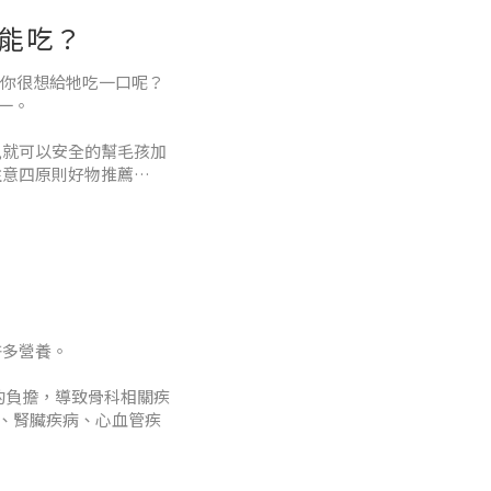
不能吃？
你很想給牠吃一口呢？
一。
,就可以安全的幫毛孩加
注意四原則好物推薦
安全的幫毛孩加菜囉!
許多營養。
的負擔，導致骨科相關疾
、腎臟疾病、心血管疾