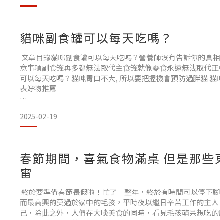
重點還是要搞清楚補充任何營養的必要性及補充方法喔!一般
正確補鈣，可以這樣做好物推薦
貓咪副食罐可以每天吃嗎？
重點還是要搞清楚補充任何營養的必要性及補充方法喔!
文章目錄貓咪副食罐可以每天吃嗎？營養師沒有告訴你的真相
意事項副食罐再多都無法取代主食罐就像零食永遠無法取代正
許多家長都會認為給狗狗啃大骨是最健康的補鈣方式,其實不是
可以每天吃嗎？貓咪胃口不大, 所以要把握機會預防過胖貓 
啃豬大骨，一方
表好物推薦
貓咪副食罐可以每天吃嗎？營養師沒有告訴你的真相。給貓
2025-02-19
貓咪超愛副食罐的! 但是可以每天給主子吃嗎？這似乎是許多
當然，像人一樣，貓咪也需要均衡的飲食來獲得全面的營養。
該是貓咪飲食的輔助品，
春節期間，喜氣食物滿桌 但是那些
雷
終於要準備春節長假啦！忙了一整年，終於有時間可以停下腳
而最高興的莫過於家中的毛孩，平時夜以繼日辛苦工作的主人
己，除此之外，人們在大啖美食的同時，看見毛孩萌呆想吃的