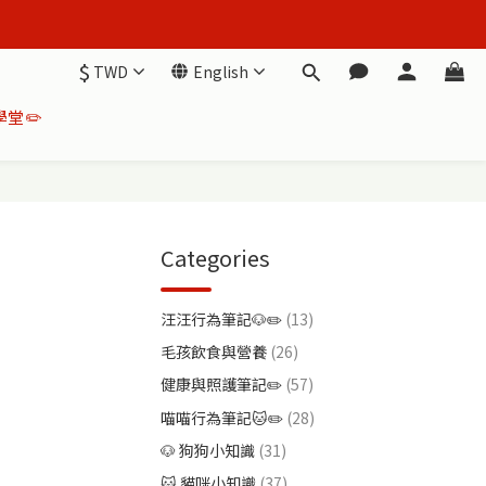
$
TWD
English
堂✏️
Categories
汪汪行為筆記🐶✏️
(13)
毛孩飲食與營養
(26)
健康與照護筆記✏️
(57)
喵喵行為筆記🐱✏️
(28)
🐶 狗狗小知識
(31)
🐱 貓咪小知識
(37)