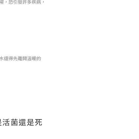
場，恐引發許多疾病，
水還得先離開溫暖的
是活菌還是死