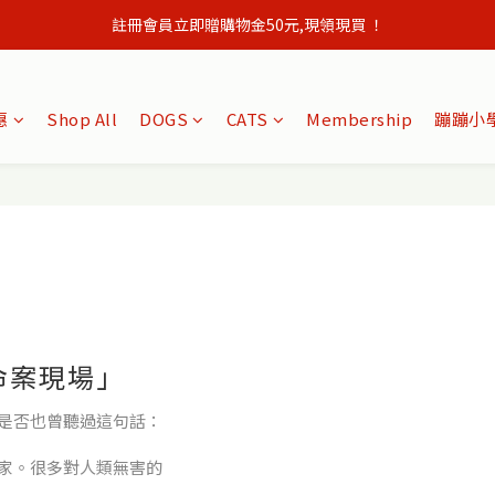
註冊會員立即贈購物金50元,現領現買 ！
會員單筆訂單滿500元免運出貨！
會員單筆訂單滿500元免運出貨！
惠
Shop All
DOGS
CATS
Membership
蹦蹦小學
命案現場」
是否也曾聽過這句話：
家。很多對人類無害的