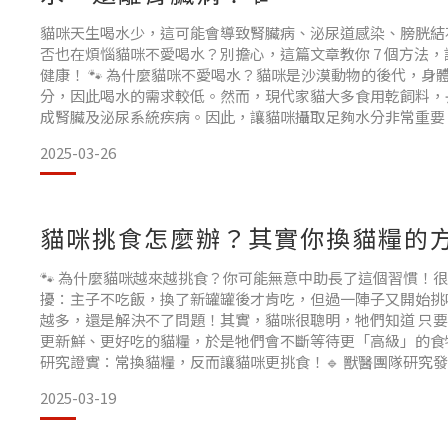
貓咪天生喝水少，這可能會導致腎臟病、泌尿道感染、膀胱結石
否也在煩惱貓咪不愛喝水？別擔心，這篇文章教你 7 個方法
健康！ 🐾 為什麼貓咪不愛喝水？貓咪是沙漠動物的後代，身
分，因此喝水的需求較低。然而，現代家貓大多食用乾飼料，
成腎臟及泌尿系統疾病。因此，讓貓咪攝取足夠水分非常重要！ 
喝水！ 1️⃣ 以濕食取代乾飼料，增加水分攝取👉 關鍵字：
2025-03-26
肉
濕食（如罐頭、鮮食、水煮肉）含
貓咪挑食怎麼辦？其實你換貓糧的方
🐾 為什麼貓咪越來越挑食？你可能無意中助長了這個習慣！
擾：主子不吃飯，換了新罐罐後才肯吃，但過一陣子又開始挑
越多，還是解決不了問題！其實，貓咪很聰明，牠們知道 只
更新鮮、更好吃的貓糧，於是牠們會不斷等待更「高級」的食物
研究證實：常換貓糧，反而讓貓咪更挑食！🔹 獸醫團隊研究
飼主的餵養方式息息相關。如果每兩個月只提供 1-2 種固定
2025-03-19
高，不容易挑食。
🔹 頻繁更換貓糧，可能導