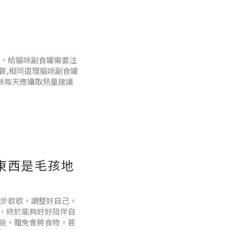
四種情況才需補鈣幫狗狗
。給貓咪副食罐需要注
餐,相同道理貓咪副食罐
喔! 如果是直接給狗狗
貓咪每天應攝取熱量建議
咪副食罐需要注意事項
貓奴們常常疑惑的問題。
然而，對於副食罐，應
東西是毛孩地
步歇歇，調整好自己。
，終於能夠好好陪伴自
臉，難免會將食物，甚