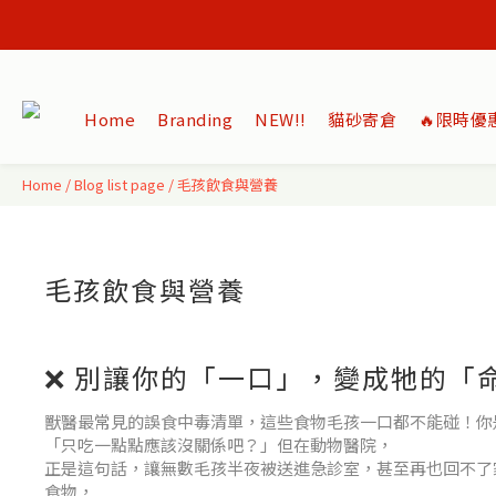
Home
Branding
NEW‼️
貓砂寄倉
🔥限時優
Home
/
Blog list page
/
毛孩飲食與營養
毛孩飲食與營養
❌ 別讓你的「一口」，變成牠的「
獸醫最常見的誤食中毒清單，這些食物毛孩一口都不能碰！你
「只吃一點點應該沒關係吧？」但在動物醫院，
正是這句話，讓無數毛孩半夜被送進急診室，甚至再也回不了
食物，