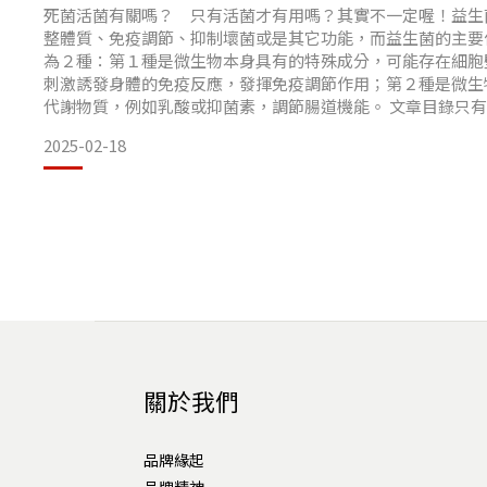
建議在家中貓狗常待的地方、冬天時家裡溫暖的地方、以及他
死菌活菌有關嗎？ 只有活菌才有用嗎？其實不一定喔！益生
水，讓貓咪冬天時，不用走太遠也能補充足量水分。 小撇步2
整體質、免疫調節、抑制壞菌或是其它功能，而益生菌的主要
為２種：第１種是微生物本身具有的特殊成分，可能存在細胞
盡量陪他玩讓貓咪多運動
刺激誘發身體的免疫反應，發揮免疫調節作用；第２種是微生
代謝物質，例如乳酸或抑菌素，調節腸道機能。 文章目錄只有
增加貓咪的運動量，自然而然就能讓他們願意
喔!
2025-02-18
死菌活菌商品怎麼區分呢?
好物推薦 只有活菌才有用?你猜錯了喔!
瞭解益生菌的作用原理後，我們可以發現，事實上死菌也
關於我們
品牌緣起