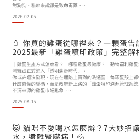
對狗狗、貓咪來說卻是致命毒藥。
這篇文章一次整理 「最常被誤餵、卻最危險」的食物清單，
2026-02-05
拜託你一定要看到最後，也請分享給身邊所有毛孩家人。🚨 
孩這麼危險？毛孩的代謝系統，和人類完全不同。
有些成分我們能分解、排出，但牠們卻會：在體內累積成毒素
經系統在短時間內
🥚 你買的雞蛋從哪裡來？一顆蛋告
2025最新「雞蛋噴印政策」完整解
｜雞蛋生產方式怎麼看？｜哪種雞蛋最健康？｜動物福利雞蛋怎
灣雞蛋正式進入「透明溯源時代」。
你或許還沒發現，現在在通路上買到的洗選蛋，每顆蛋殼上都
什麼奇怪的編碼，而是政府新上路的「雞蛋噴印溯源管理系統」
不清來源的雞蛋市場亂象，
👉 消費者現在可以直接從「蛋殼」上，知道這顆蛋從哪裡來、怎
2025-08-15
到底噴了什麼？這樣看就懂所有洗選蛋（即經過洗淨、分級、
訊：🥚 第一行：牧場編號＋洗選場編號用來追蹤來源，萬一
🐱 貓咪不愛喝水怎麼辦？7大妙招
水，遠離腎臟病！💦