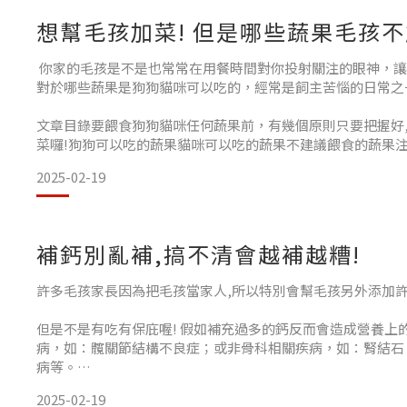
想幫毛孩加菜! 但是哪些蔬果毛孩
你家的毛孩是不是也常常在用餐時間對你投射關注的眼神，讓
對於哪些蔬果是狗狗貓咪可以吃的，經常是飼主苦惱的日常之
文章目錄要餵食狗狗貓咪任何蔬果前，有幾個原則只要把握好
菜囉!狗狗可以吃的蔬果貓咪可以吃的蔬果不建議餵食的蔬果
2025-02-19
要餵食狗狗貓咪任何蔬果前，有幾個原則只要把握好,就可以
1.狗狗貓咪可以吃的蔬果
補鈣別亂補,搞不清會越補越糟!
2.狗狗可以吃的蔬果
許多毛孩家長因為把毛孩當家人,所以特別會幫毛孩另外添加
3.貓咪可以吃的蔬果
但是不是有吃有保庇喔! 假如補充過多的鈣反而會造成營養上
4.不建議餵食的蔬果
病，如：髖關節結構不良症；或非骨科相關疾病，如：腎結石
病等。
5.注意四原則 狗狗可以吃的
2025-02-19
文章目錄