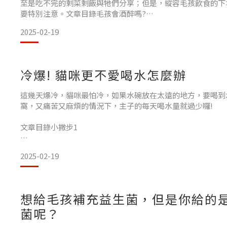
至是吃不完的剩菜剩飯與牠們分享；但是，縱容毛孩飲食的下
要特別注意。文章目錄毛孩會酒醉嗎?
2025-02-19
哪些春節必備食物毛孩要小心?
巧克力還有葡萄等都是禁忌
冷爆! 貓咪更不愛喝水怎麼辦
春節假期毛孩外出問題多 飼主也千萬別輕忽
這幾天爆冷，貓咪最怕冷，如果水碗放在太遠的地方，要喝到
好物推薦 毛孩會酒醉嗎?
窩，又痛苦又麻煩的情況下，主子的每天喝水量就過少囉!
春節期間毛孩最常見的病因就是給毛
文章目錄小撇步1
多準備幾個水碗,尤其睡窩旁邊!小撇步2
2025-02-19
盡量陪他玩讓貓咪多運動小撇步3
多給溫新鮮的溫水喔!好物推薦 小撇步1
想給毛孩補充益生菌，但是你給的
菌呢？
多準備幾個水碗,尤其睡窩旁邊!