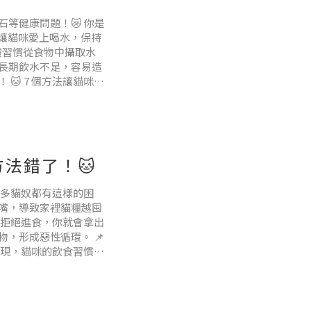
等健康問題！😿 你是
，讓貓咪愛上喝水，保持
體習慣從食物中攝取水
長期飲水不足，容易造
🐱 7 個方法讓貓咪多
貓咪濕食、貓咪罐頭、水煮
法錯了！🐱
很多貓奴都有這樣的困
嘴，導致家裡貓糧越囤
要拒絕進食，你就會拿出
，形成惡性循環。 📌
發現，貓咪的飲食習慣與
貓糧，貓咪的適應性較