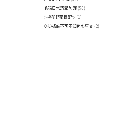
毛孩日常清潔防護
(56)
✨毛孩節慶提醒✨
(1)
🐶🐱拔麻不可不知道の事🚨
(2)