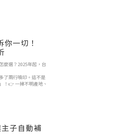
為什麼「人類食物」對毛
破壞紅血球、腎臟、神
訴你一切！
析
麼選？2025年起，台
多了兩行噴印。這不是
！👉 一掃不明產地、
麼生產！ 🔍 雞蛋上
包裝）都需噴印兩行資
食品安
讓主子自動補