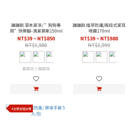
蹦蹦跳 草本潔淨/ ”狗狗專
蹦蹦跳 植萃防護/兩段式潔耳
用”快樂腳-清潔慕斯150ml
噴霧170ml
NT$39 ~ NT$850
NT$39 ~ NT$988
NT$1,580
NT$1,999
看其他 1 個選項
4包限定組合價