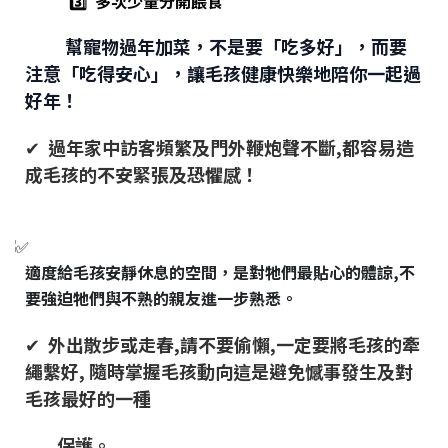
3️⃣ 多次少量分開餵食
幫寵物過年加菜，不是要「吃多好」，而要
注意「吃得安心」，讓毛孩健康快樂地陪你一起過
好年！
✔
過年家中訪客頻繁及門外鞭炮聲不斷,都容易造
成毛孩的不安緊張及恐懼感！
適度給毛孩安靜休息的空間，是對牠們最貼心的體諒,不
要強迫牠們與不熟的親友進一步熟悉。
✔
外出散步或走春,請不要偷懶,一定要將毛孩的牽
繩繫好, 隨時掌握毛孩動向這是避免憾事發生及對
毛孩最好的一種
保護。